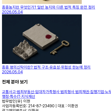
종중농지란 무엇인가? 일반 농지와 다른 법적 특징 완전 정리
2026.05.04
종중 명의신탁이란? 법적 구조·유효성·위험성 한눈에 정리
2026.05.04
전체 분야 보기
교통사고·범죄
부동산·임대차
가족
형사 범죄
형사 범죄
채권·집행
기업·노
행정·특수
IT·지식재산
법무법인(유) 이현
사업자등록번호: 214-87-23490 | 대표 : 이환권
광고책임변호사: 이환권