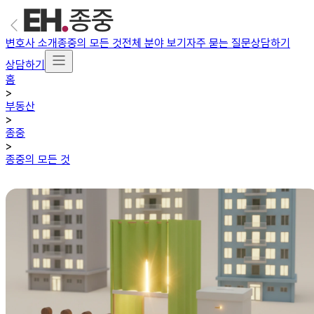
변호사 소개
종중의 모든 것
전체 분야 보기
자주 묻는 질문
상담하기
상담하기
홈
>
부동산
>
종중
>
종중의 모든 것