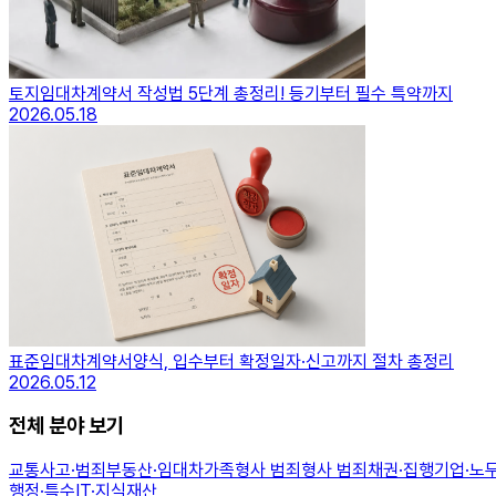
토지임대차계약서 작성법 5단계 총정리! 등기부터 필수 특약까지
2026.05.18
표준임대차계약서양식, 입수부터 확정일자·신고까지 절차 총정리
2026.05.12
전체 분야 보기
교통사고·범죄
부동산·임대차
가족
형사 범죄
형사 범죄
채권·집행
기업·노
행정·특수
IT·지식재산