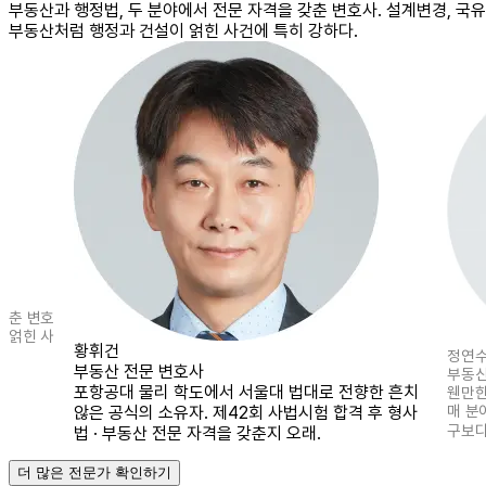
부동산과 행정법, 두 분야에서 전문 자격을 갖춘 변호사. 설계변경, 국유
부동산처럼 행정과 건설이 얽힌 사건에 특히 강하다.
갖춘 변호
 얽힌 사
황휘건
정연
부동산 전문 변호사
부동산
포항공대 물리 학도에서 서울대 법대로 전향한 흔치
웬만한
않은 공식의 소유자. 제42회 사법시험 합격 후 형사
매 분
구보다
법 · 부동산 전문 자격을 갖춘지 오래.
더 많은 전문가 확인하기