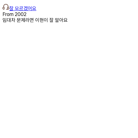
0
6
잘 모르겠어요
건물이 경매에 넘어갔어요
From 2002
→
임대차 문제라면 이현이 잘 알아요
1만 건 이상
임대차 사건만 1만 건 넘게 해결해온 경험, 지금도 쓰이고 있어요