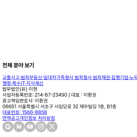
등기도, 경매도
전체 분야 보기
실무팀이 내부에 있어, 따로 알아보실 필요 없어요
교통사고·범죄
부동산·임대차
가족
형사 범죄
형사 범죄
채권·집행
기업·노
행정·특수
IT·지식재산
법무법인(유) 이현
사업자등록번호: 214-87-23490 | 대표 : 이환권
광고책임변호사: 이환권
06651 서울특별시 서초구 사임당로 32 재우빌딩 1층, B1층
대표번호: 1566-8858
면책공고
개인정보 처리방침