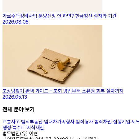
가로주택정비사업 분양신청 안 하면? 현금청산 절차와 기간
2026.08.05
조상땅찾기 완벽 가이드 – 조회 방법부터 소유권 회복 절차까지
2026.05.13
전체 분야 보기
교통사고·범죄
부동산·임대차
가족
형사 범죄
형사 범죄
채권·집행
기업·노
행정·특수
IT·지식재산
법무법인(유) 이현