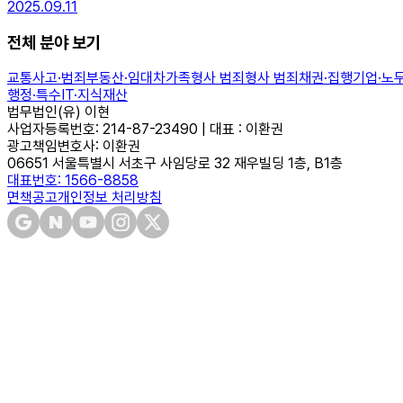
2025.09.11
전체 분야 보기
교통사고·범죄
부동산·임대차
가족
형사 범죄
형사 범죄
채권·집행
기업·노
행정·특수
IT·지식재산
법무법인(유) 이현
사업자등록번호: 214-87-23490 | 대표 : 이환권
광고책임변호사: 이환권
06651 서울특별시 서초구 사임당로 32 재우빌딩 1층, B1층
대표번호: 1566-8858
면책공고
개인정보 처리방침