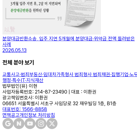
분양대금반환소송, 입주 지연 5개월에 분양대금·위약금 전액 돌려받은
사례
2026.05.13
전체 분야 보기
교통사고·범죄
부동산·임대차
가족
형사 범죄
형사 범죄
채권·집행
기업·노
행정·특수
IT·지식재산
법무법인(유) 이현
사업자등록번호: 214-87-23490 | 대표 : 이환권
광고책임변호사: 이환권
06651 서울특별시 서초구 사임당로 32 재우빌딩 1층, B1층
대표번호: 1566-8858
면책공고
개인정보 처리방침