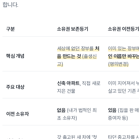
합니다.
구분
소유권 보존등기
소유권 이전등
세상에 없던 장부를
처
이미 있는 장부
핵심 개념
음 만드는 것
(출생신
인 이름만 바꾸는
고)
(명의변경)
신축 아파트
, 직접 새로
이미 지어져서 
주요 대상
지은 건물
살고 있던 기존 
없음
(내가 법적인 최
있음
(집을 판 
이전 소유자
초 소유자)
증여자 등)
갓 출고된 새 차에 '첫
타던 중고차를 사