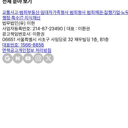
전체 분야 보기
교통사고·범죄
부동산·임대차
가족
형사 범죄
형사 범죄
채권·집행
기업·노
행정·특수
IT·지식재산
법무법인(유) 이현
사업자등록번호: 214-87-23490 | 대표 : 이환권
광고책임변호사: 이환권
06651 서울특별시 서초구 사임당로 32 재우빌딩 1층, B1층
대표번호: 1566-8858
면책공고
개인정보 처리방침