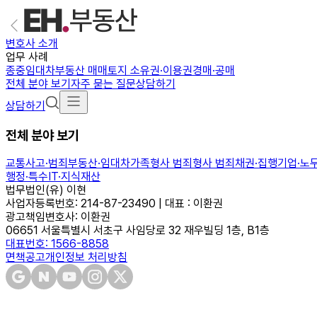
변호사 소개
업무 사례
종중
임대차
부동산 매매
토지 소유권·이용권
경매·공매
전체 분야 보기
자주 묻는 질문
상담하기
상담하기
전체 분야 보기
교통사고·범죄
부동산·임대차
가족
형사 범죄
형사 범죄
채권·집행
기업·노
행정·특수
IT·지식재산
법무법인(유) 이현
사업자등록번호: 214-87-23490 | 대표 : 이환권
광고책임변호사: 이환권
06651 서울특별시 서초구 사임당로 32 재우빌딩 1층, B1층
대표번호: 1566-8858
면책공고
개인정보 처리방침