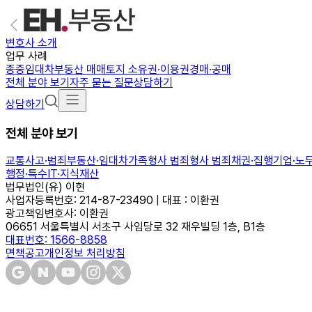
변호사 소개
업무 사례
종중
임대차
부동산 매매
토지 소유권·이용권
경매·공매
전체 분야 보기
자주 묻는 질문
상담하기
상담하기
전체 분야 보기
교통사고·범죄
부동산·임대차
가족
형사 범죄
형사 범죄
채권·집행
기업·노
행정·특수
IT·지식재산
법무법인(유) 이현
사업자등록번호: 214-87-23490 | 대표 : 이환권
광고책임변호사: 이환권
06651 서울특별시 서초구 사임당로 32 재우빌딩 1층, B1층
대표번호: 1566-8858
면책공고
개인정보 처리방침