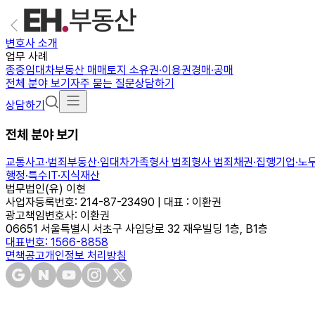
변호사 소개
업무 사례
종중
임대차
부동산 매매
토지 소유권·이용권
경매·공매
전체 분야 보기
자주 묻는 질문
상담하기
상담하기
전체 분야 보기
교통사고·범죄
부동산·임대차
가족
형사 범죄
형사 범죄
채권·집행
기업·노
행정·특수
IT·지식재산
법무법인(유) 이현
사업자등록번호: 214-87-23490 | 대표 : 이환권
광고책임변호사: 이환권
06651 서울특별시 서초구 사임당로 32 재우빌딩 1층, B1층
대표번호: 1566-8858
면책공고
개인정보 처리방침