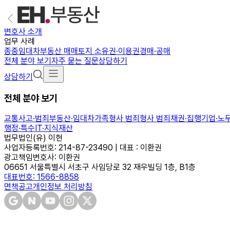
변호사 소개
업무 사례
종중
임대차
부동산 매매
토지 소유권·이용권
경매·공매
전체 분야 보기
자주 묻는 질문
상담하기
상담하기
전체 분야 보기
교통사고·범죄
부동산·임대차
가족
형사 범죄
형사 범죄
채권·집행
기업·노
행정·특수
IT·지식재산
법무법인(유) 이현
사업자등록번호: 214-87-23490 | 대표 : 이환권
광고책임변호사: 이환권
06651 서울특별시 서초구 사임당로 32 재우빌딩 1층, B1층
대표번호: 1566-8858
면책공고
개인정보 처리방침