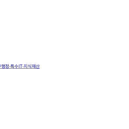
무
행정·특수
IT·지식재산