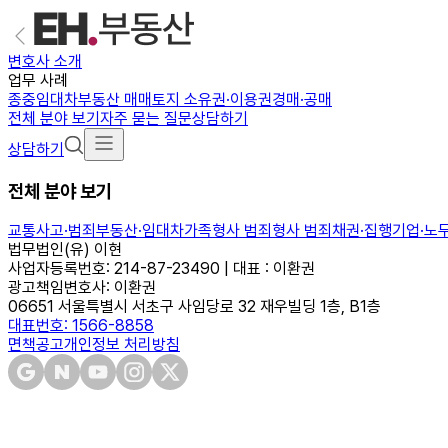
변호사 소개
업무 사례
종중
임대차
부동산 매매
토지 소유권·이용권
경매·공매
전체 분야 보기
자주 묻는 질문
상담하기
상담하기
전체 분야 보기
교통사고·범죄
부동산·임대차
가족
형사 범죄
형사 범죄
채권·집행
기업·노
법무법인(유) 이현
사업자등록번호: 214-87-23490 | 대표 : 이환권
광고책임변호사: 이환권
06651 서울특별시 서초구 사임당로 32 재우빌딩 1층, B1층
대표번호: 1566-8858
면책공고
개인정보 처리방침