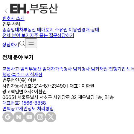
변호사 소개
업무 사례
종중
임대차
부동산 매매
토지 소유권·이용권
경매·공매
전체 분야 보기
자주 묻는 질문
상담하기
상담하기
전체 분야 보기
교통사고·범죄
부동산·임대차
가족
형사 범죄
형사 범죄
채권·집행
기업·노
행정·특수
IT·지식재산
법무법인(유) 이현
사업자등록번호: 214-87-23490 | 대표 : 이환권
광고책임변호사: 이환권
06651 서울특별시 서초구 사임당로 32 재우빌딩 1층, B1층
대표번호: 1566-8858
면책공고
개인정보 처리방침