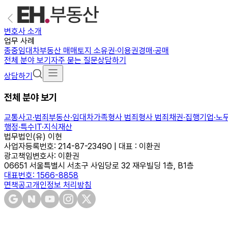
변호사 소개
업무 사례
종중
임대차
부동산 매매
토지 소유권·이용권
경매·공매
전체 분야 보기
자주 묻는 질문
상담하기
상담하기
전체 분야 보기
교통사고·범죄
부동산·임대차
가족
형사 범죄
형사 범죄
채권·집행
기업·노
행정·특수
IT·지식재산
법무법인(유) 이현
사업자등록번호: 214-87-23490 | 대표 : 이환권
광고책임변호사: 이환권
06651 서울특별시 서초구 사임당로 32 재우빌딩 1층, B1층
대표번호: 1566-8858
면책공고
개인정보 처리방침